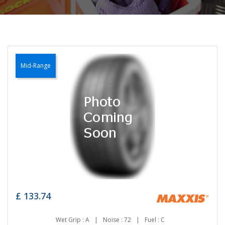
Mid-Range
£
133.74
Wet Grip : A
|
Noise : 72
|
Fuel : C